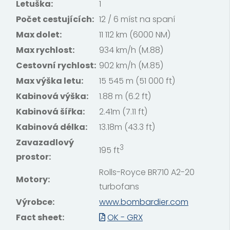
Letuška:
1
Počet cestujících:
12 / 6 míst na spaní
Max dolet:
11 112 km (6000 NM)
Max rychlost:
934 km/h (M.88)
Cestovní rychlost:
902 km/h (M.85)
Max výška letu:
15 545 m (51 000 ft)
Kabinová výška:
1.88 m (6.2 ft)
Kabinová šířka:
2.41m (7.11 ft)
Kabinová délka:
13.18m (43.3 ft)
Zavazadlový
3
195 ft
prostor:
Rolls-Royce BR710 A2-20
Motory:
turbofans
Výrobce:
www.bombardier.com
Fact sheet:
OK - GRX