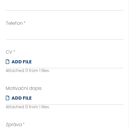
Telefon
CV
ADD FILE
Attached
0
from
1
files.
Motivační dopis
ADD FILE
Attached
0
from
1
files.
Zpráva