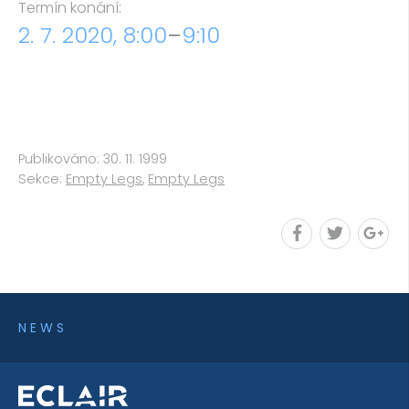
Termín konání:
2. 7. 2020, 8:00
–
9:10
Publikováno: 30. 11. 1999
Sekce:
Empty Legs
,
Empty Legs
NEWS